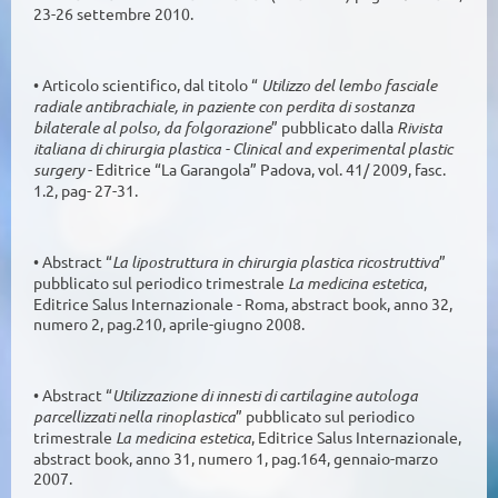
23-26 settembre 2010.
• Articolo scientifico, dal titolo “
Utilizzo del lembo fasciale
radiale antibrachiale, in paziente con perdita di sostanza
bilaterale al polso, da folgorazione
” pubblicato dalla
Rivista
italiana di chirurgia plastica - Clinical and experimental plastic
surgery
- Editrice “La Garangola” Padova, vol. 41/ 2009, fasc.
1.2, pag- 27-31.
• Abstract “
La lipostruttura in chirurgia plastica ricostruttiva
”
pubblicato sul periodico trimestrale
La medicina estetica
,
Editrice Salus Internazionale - Roma, abstract book, anno 32,
numero 2, pag.210, aprile-giugno 2008.
• Abstract “
Utilizzazione di innesti di cartilagine autologa
parcellizzati nella rinoplastica
” pubblicato sul periodico
trimestrale
La medicina estetica
, Editrice Salus Internazionale,
abstract book, anno 31, numero 1, pag.164, gennaio-marzo
2007.