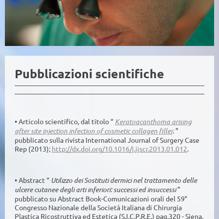
Pubblicazioni scientifiche
• Articolo scientifico, dal titolo “
Keratoacanthoma arising
after site injection infection of cosmetic collagen filler
.
”
pubblicato sulla rivista International Journal of Surgery Case
Rep (2013);
http://dx.doi.org/10.1016/j.ijscr.2013.01.012
.
• Abstract “
Utilizzo dei Sostituti dermici nel trattamento delle
ulcere cutanee degli arti inferiori: successi ed insuccessi
”
pubblicato su Abstract Book-Comunicazioni orali del 59°
Congresso Nazionale della Società Italiana di Chirurgia
Plastica Ricostruttiva ed Estetica (S.I.C.P.R.E.) pag.320 - Siena,