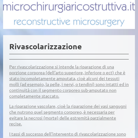
Rivascolarizzazione
Per rivascolarizzazione si intende la riparazione di una
porzione corporea (dell'arto superiore, inferiore o ect) che è
stato incompletamente amputata, cioè alcuni dei tessuti
molli (ad esempio, la pelle, i nervi, o tendini) sono intatti ed in
continuità con il segmento corporeo sub-amputato non
completamente staccato.
La riparazione vascolare, cioè la riparazione dei vasi sangugni
che nutrono quel segmento corporeo, è necessaria per
evitare la necrosi (morte) delle estremità parzialmente
recise.
I tassi di successo dell'intervento di rivascolarizzazione sono