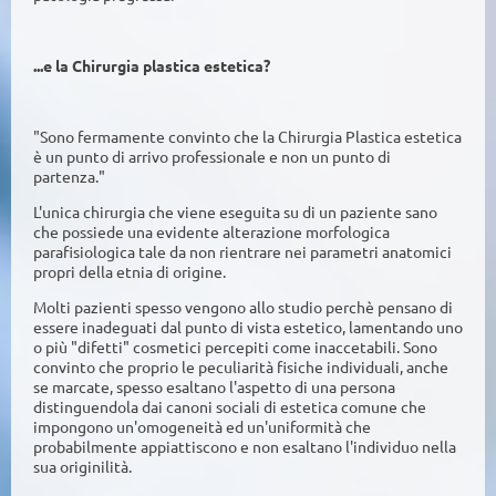
...e la Chirurgia plastica estetica?
"Sono fermamente convinto che la Chirurgia Plastica estetica
è un punto di arrivo professionale e non un punto di
partenza."
L'unica chirurgia che viene eseguita su di un paziente sano
che possiede una evidente alterazione morfologica
parafisiologica tale da non rientrare nei parametri anatomici
propri della etnia di origine.
Molti pazienti spesso vengono allo studio perchè pensano di
essere inadeguati dal punto di vista estetico, lamentando uno
o più "difetti" cosmetici percepiti come inaccetabili. Sono
convinto che proprio le peculiarità fisiche individuali, anche
se marcate, spesso esaltano l'aspetto di una persona
distinguendola dai canoni sociali di estetica comune che
impongono un'omogeneità ed un'uniformità che
probabilmente appiattiscono e non esaltano l'individuo nella
sua originilità.