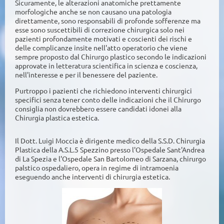
Sicuramente, le alterazioni anatomiche prettamente
morfologiche anche se non causano una patologia
direttamente, sono responsabili di profonde sofferenze ma
esse sono suscettibili di correzione chirurgica solo nei
pazienti profondamente motivati e coscienti dei rischi e
delle complicanze insite nell'atto operatorio che viene
sempre proposto dal Chirurgo plastico secondo le indicazioni
approvate in letteratura scientifica in scienza e coscienza,
nell'interesse e per il benessere del paziente.
Purtroppo i pazienti che richiedono interventi chirurgici
specifici senza tener conto delle indicazioni che il Chirurgo
consiglia non dovrebbero essere candidati idonei alla
Chirurgia plastica estetica.
Il Dott. Luigi Moccia è dirigente medico della S.S.D. Chirurgia
Plastica della A.S.L.5 Spezzino presso l'Ospedale Sant'Andrea
di La Spezia e l'Ospedale San Bartolomeo di Sarzana, chirurgo
palstico ospedaliero, opera in regime di intramoenia
eseguendo anche interventi di chirurgia estetica.